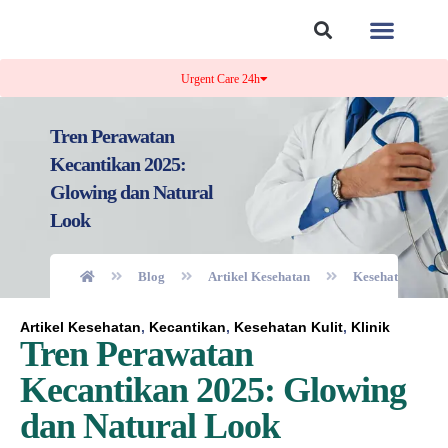
Tentang Kami
Kontak Kami
Urgent Care 24h
Tren Perawatan
Kecantikan 2025:
Glowing dan Natural
Look
Blog
Artikel Kesehatan
Kesehatan Kulit
Artikel Kesehatan
,
Kecantikan
,
Kesehatan Kulit
,
Klinik
Tren Perawatan
Kecantikan 2025: Glowing
dan Natural Look