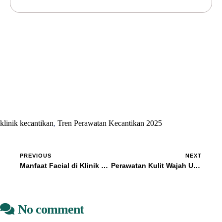
klinik kecantikan
,
Tren Perawatan Kecantikan 2025
PREVIOUS
NEXT
Manfaat Facial di Klinik Kecantikan: Apakah Worth It?
Perawatan Kulit Wajah Usia 30-an: Rahasia Tetap Awet Muda
No comment