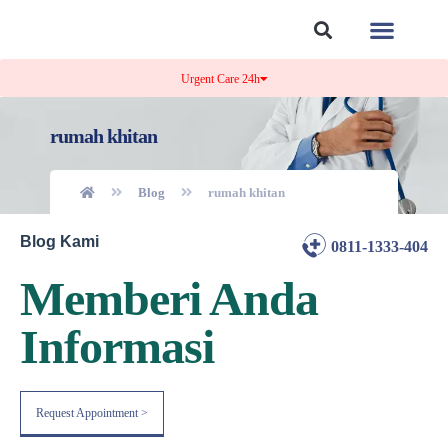
Tentang Kami
Kontak Kami
Urgent Care 24h
rumah khitan
Blog
rumah khitan
Blog Kami
0811-1333-404
Memberi Anda
Informasi
Request Appointment >