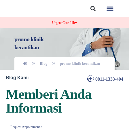
Tentang Kami
Kontak Kami
Urgent Care 24h
promo klinik
kecantikan
Blog
promo klinik kecantikan
Blog Kami
0811-1333-404
Memberi Anda
Informasi
Request Appointment >