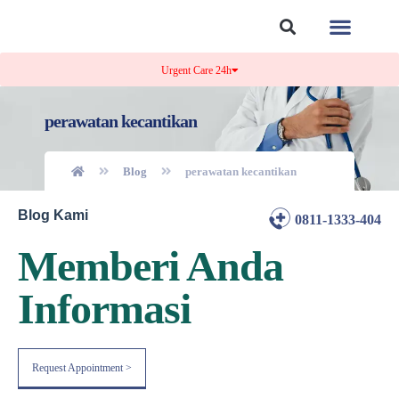
Tentang Kami
Kontak Kami
Urgent Care 24h
perawatan kecantikan
Blog
perawatan kecantikan
Blog Kami
0811-1333-404
Memberi Anda
Informasi
Request Appointment >