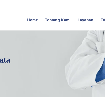
Home
Tentang Kami
Layanan
FA
ata