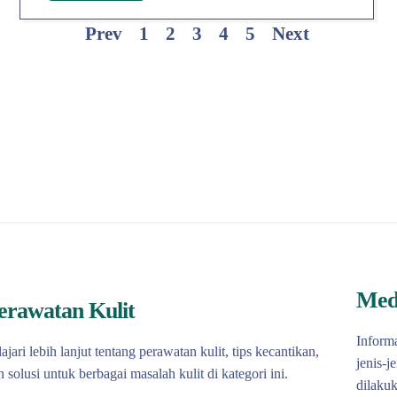
Prev
1
2
3
4
5
Next
Med
erawatan Kulit
Informa
lajari lebih lanjut tentang perawatan kulit, tips kecantikan,
jenis-j
n solusi untuk berbagai masalah kulit di kategori ini.
dilakuk