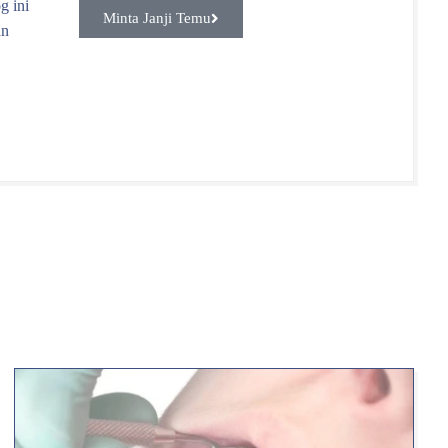
g ini
Minta Janji Temu
an