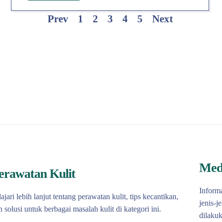
Prev
1
2
3
4
5
Next
Med
erawatan Kulit
Informa
lajari lebih lanjut tentang perawatan kulit, tips kecantikan,
jenis-j
n solusi untuk berbagai masalah kulit di kategori ini.
dilakuk