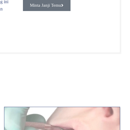
g ini
Minta Janji Temu
an