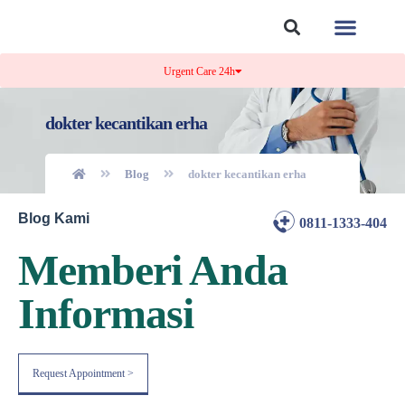
Tentang Kami
Kontak Kami
Urgent Care 24h
dokter kecantikan erha
Blog
dokter kecantikan erha
Blog Kami
0811-1333-404
Memberi Anda
Informasi
Request Appointment >