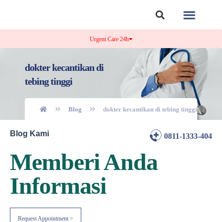
Tentang Kami
Kontak Kami
Urgent Care 24h
dokter kecantikan di
tebing tinggi
Blog
dokter kecantikan di tebing tinggi
Blog Kami
0811-1333-404
Memberi Anda
Informasi
Request Appointment >