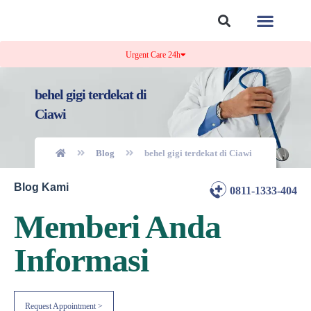
Tentang Kami
Kontak Kami
Urgent Care 24h
behel gigi terdekat di
Ciawi
Blog
behel gigi terdekat di Ciawi
Blog Kami
0811-1333-404
Memberi Anda
Informasi
Request Appointment >