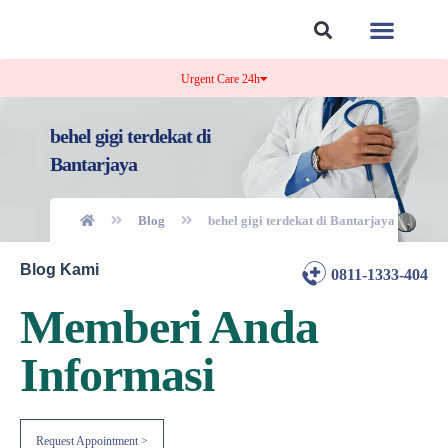
Tentang Kami
Kontak Kami
Urgent Care 24h
behel gigi terdekat di
Bantarjaya
Blog
behel gigi terdekat di Bantarjaya
Blog Kami
0811-1333-404
Memberi Anda
Informasi
Request Appointment >