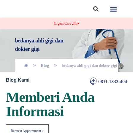
Tentang Kami
Kontak Kami
Urgent Care 24h
bedanya ahli gigi dan
dokter gigi
Blog
bedanya ahli gigi dan dokter gigi
Blog Kami
0811-1333-404
Memberi Anda
Informasi
Request Appointment >