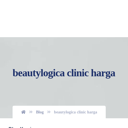
beautylogica clinic harga
Blog
beautylogica clinic harga