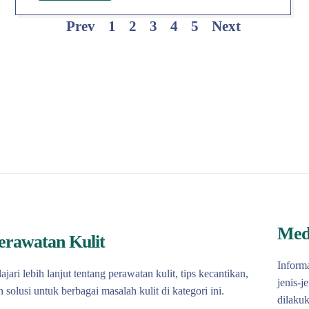
Prev
1
2
3
4
5
Next
Med
erawatan Kulit
Informa
lajari lebih lanjut tentang perawatan kulit, tips kecantikan,
jenis-j
n solusi untuk berbagai masalah kulit di kategori ini.
dilakuk