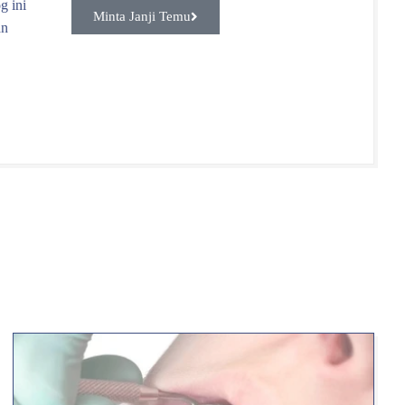
g ini
Minta Janji Temu
an