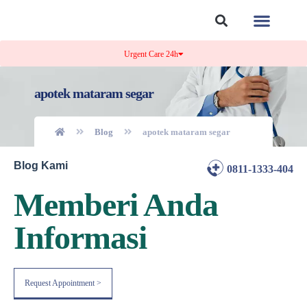
Tentang Kami
Kontak Kami
Urgent Care 24h
apotek mataram segar
Blog
apotek mataram segar
Blog Kami
0811-1333-404
Memberi Anda
Informasi
Request Appointment >