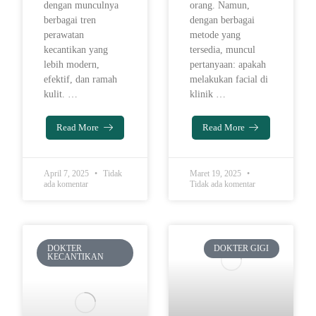
dengan munculnya
orang. Namun,
berbagai tren
dengan berbagai
perawatan
metode yang
kecantikan yang
tersedia, muncul
lebih modern,
pertanyaan: apakah
efektif, dan ramah
melakukan facial di
kulit. …
klinik …
Read More
Read More
April 7, 2025
Tidak
Maret 19, 2025
ada komentar
Tidak ada komentar
DOKTER
DOKTER GIGI
KECANTIKAN