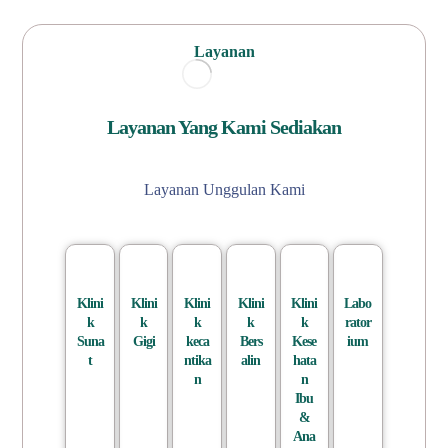
Layanan
Layanan Yang Kami Sediakan
Layanan Unggulan Kami
Klini
Klini
Klini
Klini
Klini
Labo
k
k
k
k
k
rator
Suna
Gigi
keca
Bers
Kese
ium
t
ntika
alin
hata
n
n
Ibu
&
Ana