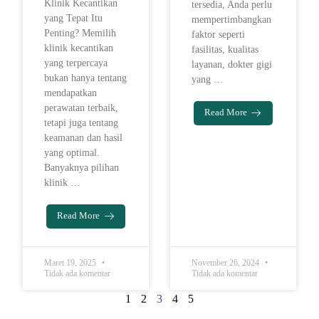
Klinik Kecantikan
tersedia, Anda perlu
yang Tepat Itu
mempertimbangkan
Penting? Memilih
faktor seperti
klinik kecantikan
fasilitas, kualitas
yang terpercaya
layanan, dokter gigi
bukan hanya tentang
yang …
mendapatkan
perawatan terbaik,
Read More
tetapi juga tentang
keamanan dan hasil
yang optimal.
Banyaknya pilihan
klinik …
Read More
Maret 19, 2025
November 26, 2024
Tidak ada komentar
Tidak ada komentar
1
2
3
4
5